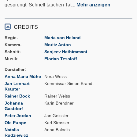
gesprengt. Schnell tauchen Tat
...
Mehr anzeigen
CREDITS
Regie
Maria von Heland
Kamera
Moritz Anton
Schnitt
Sanjeev Hathiramani
Musik
Florian Tessloff
Darsteller
Anna Maria Mühe
Nora Weiss
Jan Lennart
Kommissar Simon Brandt
Krauter
Rainer Bock
Rainer Weiss
Johanna
Karin Brendner
Gastdorf
Peter Jordan
Jan Geissler
Ole Puppe
Karl Strasser
Natalia
Anna Balodis
Rudziewicz