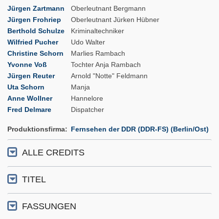
Jürgen Zartmann
Oberleutnant Bergmann
Jürgen Frohriep
Oberleutnant Jürken Hübner
Berthold Schulze
Kriminaltechniker
Wilfried Pucher
Udo Walter
Christine Schorn
Marlies Rambach
Yvonne Voß
Tochter Anja Rambach
Jürgen Reuter
Arnold "Notte" Feldmann
Uta Schorn
Manja
Anne Wollner
Hannelore
Fred Delmare
Dispatcher
Produktionsfirma
Fernsehen der DDR (DDR-FS) (Berlin/Ost)
ALLE CREDITS
TITEL
FASSUNGEN