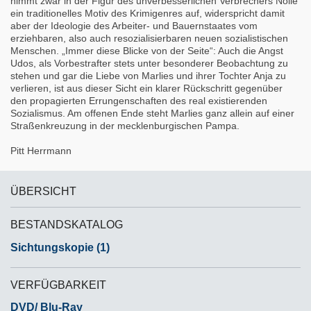
nimmt zwar in der Figur des unverbesserlichen Verbrechers Nolle
ein traditionelles Motiv des Krimigenres auf, widerspricht damit
aber der Ideologie des Arbeiter- und Bauernstaates vom
erziehbaren, also auch resozialisierbaren neuen sozialistischen
Menschen. „Immer diese Blicke von der Seite“: Auch die Angst
Udos, als Vorbestrafter stets unter besonderer Beobachtung zu
stehen und gar die Liebe von Marlies und ihrer Tochter Anja zu
verlieren, ist aus dieser Sicht ein klarer Rückschritt gegenüber
den propagierten Errungenschaften des real existierenden
Sozialismus. Am offenen Ende steht Marlies ganz allein auf einer
Straßenkreuzung in der mecklenburgischen Pampa.
Pitt Herrmann
ÜBERSICHT
BESTANDSKATALOG
Sichtungskopie (1)
VERFÜGBARKEIT
DVD/ Blu-Ray