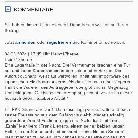
KOMMENTARE
Sie haben diesen Film gesehen? Dann freuen wir uns auf Ihren
Beitrag!
Jetzt
anmelden
oder
registrieren
und Kommentar schreiben.
04.03.2024 | 17:45 Uhr
Heinz17herne
Heinz17herne
Eine Lagerhalle in der Nacht. Drei Vermummte brechen eine Tür
auf und laden Kartons in einen bereitstehenden Barkas. Der
Aufdruck „Sharp“ weist auf wertvollen Inhalt hin: Importware des
japanischen Elektronikkonzerns. Als das Trio nach einer längeren
Fahrt die Ware an den Auftraggeber übergibt und im Gegenzug
Umschläge mit Geldscheinen in Empfang nimmt, zeigt sich dieser
hochzufrieden: „Saubere Arbeit!“
Ein FKK-Strand am Darß. Der einschlägig vorbestrafte und nach
seiner Entlassung aus dem Gefängnis gleich wieder rückfällig
gewordene Arnold Feldmann, genannt Nolle, liegt mit Ernst
„Ernie“ Mahlberg (Frank Lienert), einem seiner beiden jungen
Helfer, in der Sonne und gibt bekannt, „keine kleinen Sachen“
mehr machen zu wollen. Ihm geht es um das eine große Ding,