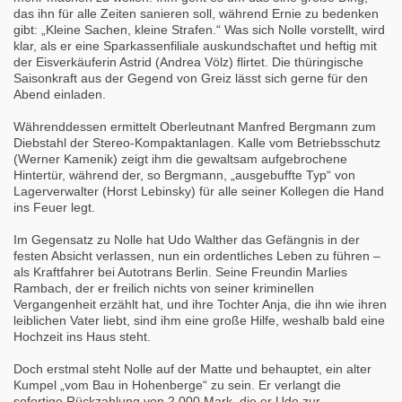
das ihn für alle Zeiten sanieren soll, während Ernie zu bedenken
gibt: „Kleine Sachen, kleine Strafen.“ Was sich Nolle vorstellt, wird
klar, als er eine Sparkassenfiliale auskundschaftet und heftig mit
der Eisverkäuferin Astrid (Andrea Völz) flirtet. Die thüringische
Saisonkraft aus der Gegend von Greiz lässt sich gerne für den
Abend einladen.
Währenddessen ermittelt Oberleutnant Manfred Bergmann zum
Diebstahl der Stereo-Kompaktanlagen. Kalle vom Betriebsschutz
(Werner Kamenik) zeigt ihm die gewaltsam aufgebrochene
Hintertür, während der, so Bergmann, „ausgebuffte Typ“ von
Lagerverwalter (Horst Lebinsky) für alle seiner Kollegen die Hand
ins Feuer legt.
Im Gegensatz zu Nolle hat Udo Walther das Gefängnis in der
festen Absicht verlassen, nun ein ordentliches Leben zu führen –
als Kraftfahrer bei Autotrans Berlin. Seine Freundin Marlies
Rambach, der er freilich nichts von seiner kriminellen
Vergangenheit erzählt hat, und ihre Tochter Anja, die ihn wie ihren
leiblichen Vater liebt, sind ihm eine große Hilfe, weshalb bald eine
Hochzeit ins Haus steht.
Doch erstmal steht Nolle auf der Matte und behauptet, ein alter
Kumpel „vom Bau in Hohenberge“ zu sein. Er verlangt die
sofortige Rückzahlung von 2.000 Mark, die er Udo zur