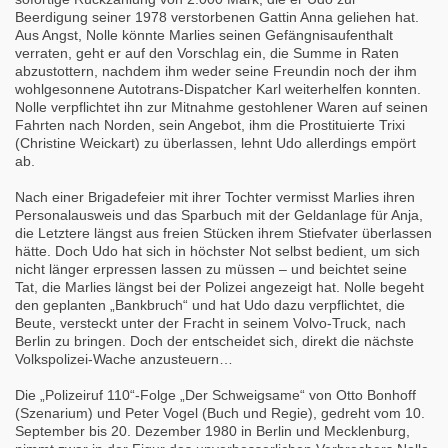
Beerdigung seiner 1978 verstorbenen Gattin Anna geliehen hat.
Aus Angst, Nolle könnte Marlies seinen Gefängnisaufenthalt
verraten, geht er auf den Vorschlag ein, die Summe in Raten
abzustottern, nachdem ihm weder seine Freundin noch der ihm
wohlgesonnene Autotrans-Dispatcher Karl weiterhelfen konnten.
Nolle verpflichtet ihn zur Mitnahme gestohlener Waren auf seinen
Fahrten nach Norden, sein Angebot, ihm die Prostituierte Trixi
(Christine Weickart) zu überlassen, lehnt Udo allerdings empört
ab.
Nach einer Brigadefeier mit ihrer Tochter vermisst Marlies ihren
Personalausweis und das Sparbuch mit der Geldanlage für Anja,
die Letztere längst aus freien Stücken ihrem Stiefvater überlassen
hätte. Doch Udo hat sich in höchster Not selbst bedient, um sich
nicht länger erpressen lassen zu müssen – und beichtet seine
Tat, die Marlies längst bei der Polizei angezeigt hat. Nolle begeht
den geplanten „Bankbruch“ und hat Udo dazu verpflichtet, die
Beute, versteckt unter der Fracht in seinem Volvo-Truck, nach
Berlin zu bringen. Doch der entscheidet sich, direkt die nächste
Volkspolizei-Wache anzusteuern…
Die „Polizeiruf 110“-Folge „Der Schweigsame“ von Otto Bonhoff
(Szenarium) und Peter Vogel (Buch und Regie), gedreht vom 10.
September bis 20. Dezember 1980 in Berlin und Mecklenburg,