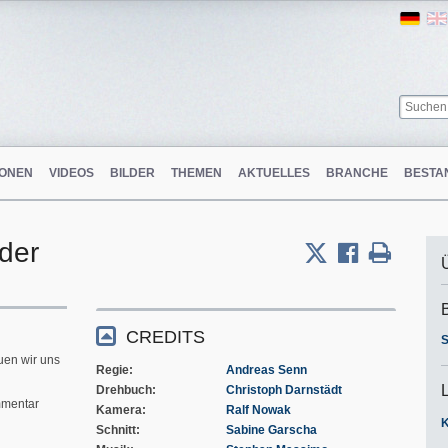
Ger
ONEN
VIDEOS
BILDER
THEMEN
AKTUELLES
BRANCHE
BESTA
rder
m
CREDITS
S
uen wir uns
Regie
Andreas Senn
Drehbuch
Christoph Darnstädt
mentar
Kamera
Ralf Nowak
Schnitt
Sabine Garscha