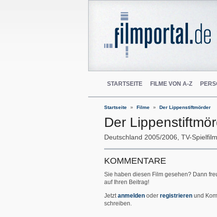
STARTSEITE
FILME VON A-Z
PERS
Startseite
Filme
Der Lippenstiftmörder
Der Lippenstiftmö
Deutschland
2005/2006
TV-Spielfil
KOMMENTARE
Sie haben diesen Film gesehen? Dann fre
auf Ihren Beitrag!
Jetzt
anmelden
oder
registrieren
und Kom
schreiben.