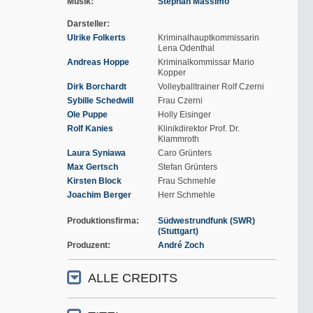
Musik
Stephan Massimo
Darsteller
Ulrike Folkerts
Kriminalhauptkommissarin
Lena Odenthal
Andreas Hoppe
Kriminalkommissar Mario
Kopper
Dirk Borchardt
Volleyballtrainer Rolf Czerni
Sybille Schedwill
Frau Czerni
Ole Puppe
Holly Eisinger
Rolf Kanies
Klinikdirektor Prof. Dr.
Klammroth
Laura Syniawa
Caro Grünters
Max Gertsch
Stefan Grünters
Kirsten Block
Frau Schmehle
Joachim Berger
Herr Schmehle
Produktionsfirma
Südwestrundfunk (SWR)
(Stuttgart)
Produzent
André Zoch
ALLE CREDITS