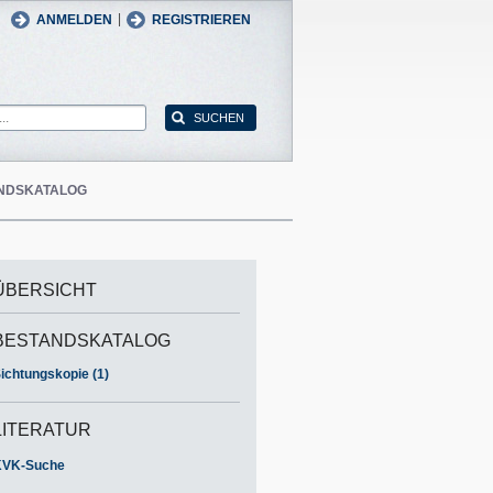
man
English
|
ANMELDEN
REGISTRIEREN
NDSKATALOG
ÜBERSICHT
BESTANDSKATALOG
ichtungskopie (1)
LITERATUR
KVK-Suche