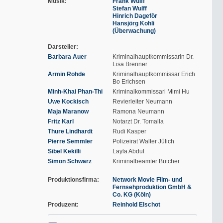
Musik
Frank Wulff
Stefan Wulff
Hinrich Dageför
Hansjörg Kohli
(Überwachung)
Darsteller
Barbara Auer
Kriminalhauptkommissarin Dr.
Lisa Brenner
Armin Rohde
Kriminalhauptkommissar Erich
Bo Erichsen
Minh-Khai Phan-Thi
Kriminalkommissari Mimi Hu
Uwe Kockisch
Revierleiter Neumann
Maja Maranow
Ramona Neumann
Fritz Karl
Notarzt Dr. Tomalla
Thure Lindhardt
Rudi Kasper
Pierre Semmler
Polizeirat Walter Jülich
Sibel Kekilli
Layla Abdul
Simon Schwarz
Kriminalbeamter Butcher
Produktionsfirma
Network Movie Film- und
Fernsehproduktion GmbH &
Co. KG (Köln)
Produzent
Reinhold Elschot