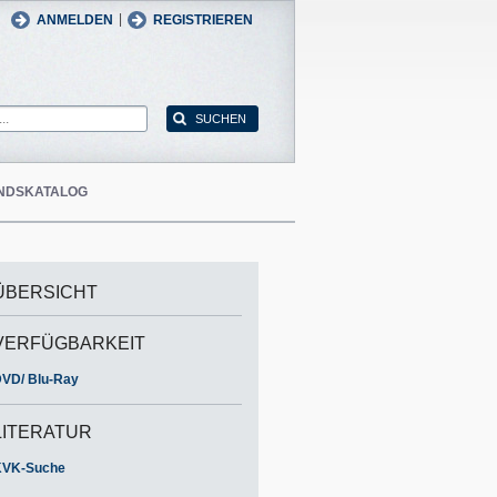
man
English
|
ANMELDEN
REGISTRIEREN
NDSKATALOG
ÜBERSICHT
VERFÜGBARKEIT
VD/ Blu-Ray
LITERATUR
KVK-Suche