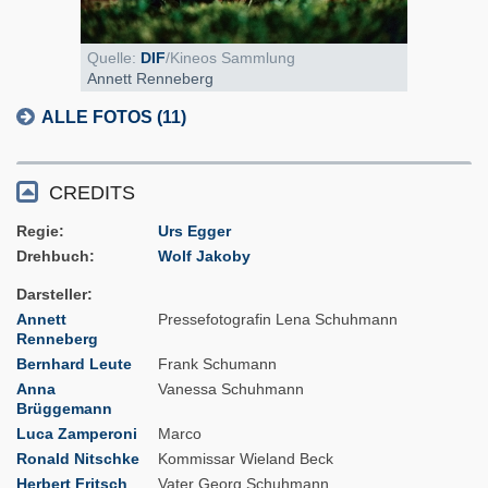
Quelle:
DIF
/Kineos Sammlung
Annett Renneberg
ALLE FOTOS (11)
CREDITS
Regie
Urs Egger
Drehbuch
Wolf Jakoby
Darsteller
Annett
Pressefotografin Lena Schuhmann
Renneberg
Bernhard Leute
Frank Schumann
Anna
Vanessa Schuhmann
Brüggemann
Luca Zamperoni
Marco
Ronald Nitschke
Kommissar Wieland Beck
Herbert Fritsch
Vater Georg Schuhmann