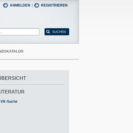
man
English
|
ANMELDEN
REGISTRIEREN
NDSKATALOG
ÜBERSICHT
LITERATUR
KVK-Suche