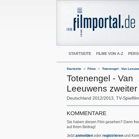
STARTSEITE
FILME VON A-Z
PERS
Startseite
Filme
Totenengel - Van Leeuwe
Totenengel - Van
Leeuwens zweiter 
Deutschland
2012/2013
TV-Spielfil
KOMMENTARE
Sie haben diesen Film gesehen? Dann fre
auf Ihren Beitrag!
Jetzt
anmelden
oder
registrieren
und Kom