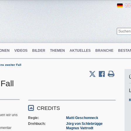
Ger
ONEN
VIDEOS
BILDER
THEMEN
AKTUELLES
BRANCHE
BESTA
ns zweiter Fall
Fall
m
CREDITS
uen wir uns
Regie
Matti Geschonneck
Drehbuch
Jörg von Schlebrügge
mentar
Magnus Vattrodt