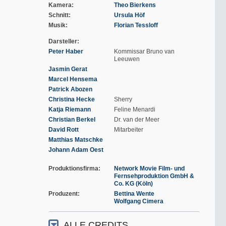
Kamera
Theo Bierkens
Schnitt
Ursula Höf
Musik
Florian Tessloff
Darsteller
Peter Haber
Kommissar Bruno van
Leeuwen
Jasmin Gerat
Marcel Hensema
Patrick Abozen
Christina Hecke
Sherry
Katja Riemann
Feline Menardi
Christian Berkel
Dr. van der Meer
David Rott
Mitarbeiter
Matthias Matschke
Johann Adam Oest
Produktionsfirma
Network Movie Film- und
Fernsehproduktion GmbH &
Co. KG (Köln)
Produzent
Bettina Wente
Wolfgang Cimera
ALLE CREDITS