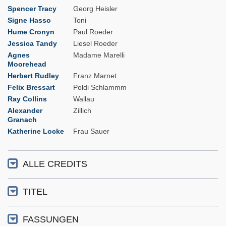
Spencer Tracy
Georg Heisler
Signe Hasso
Toni
Hume Cronyn
Paul Roeder
Jessica Tandy
Liesel Roeder
Agnes
Madame Marelli
Moorehead
Herbert Rudley
Franz Marnet
Felix Bressart
Poldi Schlammm
Ray Collins
Wallau
Alexander
Zillich
Granach
Katherine Locke
Frau Sauer
ALLE CREDITS
TITEL
FASSUNGEN