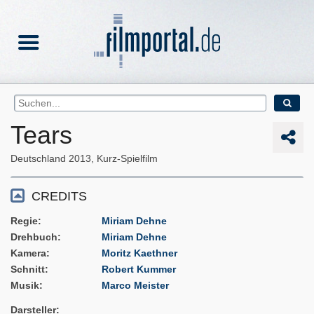
Tears
Deutschland
2013
Kurz-Spielfilm
CREDITS
Regie
Miriam Dehne
Drehbuch
Miriam Dehne
Kamera
Moritz Kaethner
Schnitt
Robert Kummer
Musik
Marco Meister
Darsteller