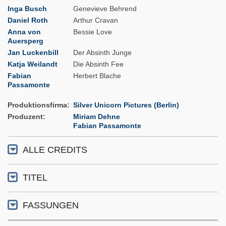
Inga Busch
Genevieve Behrend
Daniel Roth
Arthur Cravan
Anna von
Bessie Love
Auersperg
Jan Luckenbill
Der Absinth Junge
Katja Weilandt
Die Absinth Fee
Fabian
Herbert Blache
Passamonte
Produktionsfirma
Silver Unicorn Pictures (Berlin)
Produzent
Miriam Dehne
Fabian Passamonte
ALLE CREDITS
TITEL
FASSUNGEN