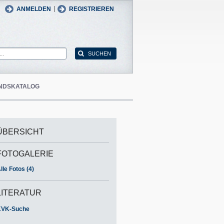
man
English
|
ANMELDEN
REGISTRIEREN
NDSKATALOG
ÜBERSICHT
FOTOGALERIE
lle Fotos (4)
LITERATUR
KVK-Suche