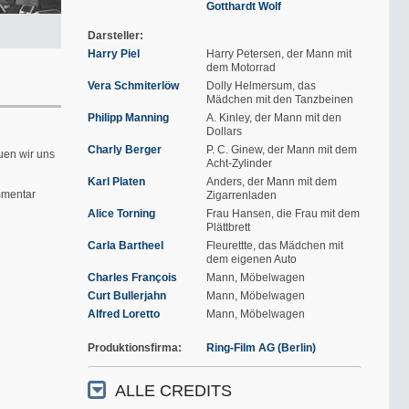
Gotthardt Wolf
Darsteller
Harry Piel
Harry Petersen, der Mann mit
dem Motorrad
Vera Schmiterlöw
Dolly Helmersum, das
Mädchen mit den Tanzbeinen
Philipp Manning
A. Kinley, der Mann mit den
Dollars
Charly Berger
P. C. Ginew, der Mann mit dem
uen wir uns
Acht-Zylinder
Karl Platen
Anders, der Mann mit dem
mentar
Zigarrenladen
Alice Torning
Frau Hansen, die Frau mit dem
Plättbrett
Carla Bartheel
Fleurettte, das Mädchen mit
dem eigenen Auto
Charles François
Mann, Möbelwagen
Curt Bullerjahn
Mann, Möbelwagen
Alfred Loretto
Mann, Möbelwagen
Produktionsfirma
Ring-Film AG (Berlin)
ALLE CREDITS