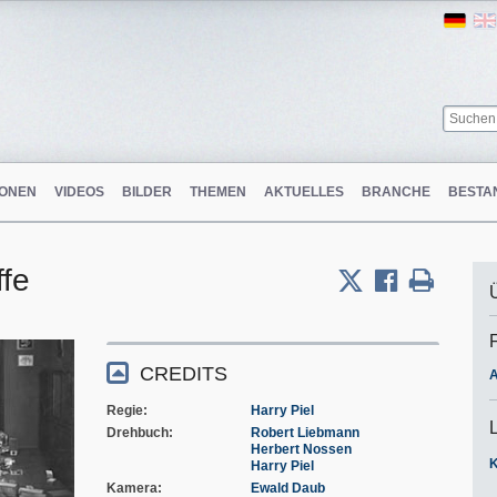
Ger
ONEN
VIDEOS
BILDER
THEMEN
AKTUELLES
BRANCHE
BESTA
ffe
CREDITS
A
Regie
Harry Piel
Drehbuch
Robert Liebmann
Herbert Nossen
Harry Piel
Kamera
Ewald Daub