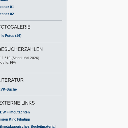
easer 01
easer 02
FOTOGALERIE
lle Fotos (16)
BESUCHERZAHLEN
11.519 (Stand: Mai 2026)
uelle: FFA
LITERATUR
KVK-Suche
EXTERNE LINKS
BW Filmgutachten
ision Kino Filmtipp
ilmpädagogisches Begleitmaterial