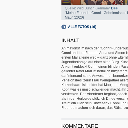
Quelle: Wild Bunch Germany,
DFF
"Meine Freundin Conni - Geheimnis um 
Mau" (2020)
ALLE FOTOS (16)
INHALT
Animationsfilm nach der "Conni"-Kinderbu
Conni und ihre Freunde Anna und Simon 
ersten Mal alleine weg – ganz ohne Eltern! 
Jugendherberge auf einer alten Burg. Kurz
Ankunft entdeckt Conni einen blinden Passa
geliebter Kater Mau ist heimlich mitgefahre
darf niemand seine Anwesenheit bemerken
Pensionsbesitzerin Frau Weingärtner alle
Katzenhaare ist. Leider hat Mau jede Men
Kopf, was es umso schwieriger macht, ihn 
verstecken. Das Abenteuer beginnt jedoch er
als in der Herberge plötzlich Dinge versch
Treibt ein Dieb sein Unwesen? Conni und 
Freunde machen sich daran, das Rätsel zu
KOMMENTARE