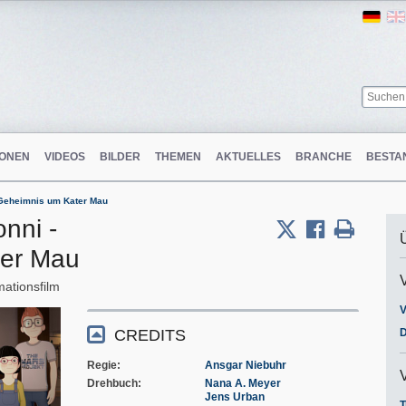
Ger
ONEN
VIDEOS
BILDER
THEMEN
AKTUELLES
BRANCHE
BESTA
 Geheimnis um Kater Mau
nni -
ter Mau
mationsfilm
V
CREDITS
D
Regie
Ansgar Niebuhr
Drehbuch
Nana A. Meyer
Jens Urban
T