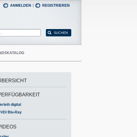
man
English
|
ANMELDEN
REGISTRIEREN
NDSKATALOG
ÜBERSICHT
VERFÜGBARKEIT
erleih digital
VD/ Blu-Ray
VIDEOS
railer