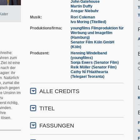
John Gatehouse
Martin Duffy
T
Ansgar Niebuhr
Kater
T
Musik
Rori Coleman
Ivo Moring (Titellied)
Produktionsfirma
youngfilms Filmproduktion für
Werbung und Imagefilm
(Hamburg)
A
Senator Film Köln GmbH
(Köln)
chreihe:
Produzent
Henning Windelband
fahren zum
(youngfilms)
Sonja Ewers (Senator Film)
Ziel ist eine
4
Reik Möller (Senator Film)
 nach der
Q
Cathy Ní Fhlaithearta
gier: ihr
(Telegael Teoranta)
n. Natürlich
, zumal die
rgisch gegen
ALLE CREDITS
ge Unsinn im
zu
st richtig,
TITEL
winden.
ihre
 lösen.
F
FASSUNGEN
V
F