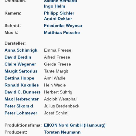
Drehbuch
Sabine Bernardi
Ingo Helm
Kamera
Philipp Sichler
André Dekker
Schnitt
Friederike Weymar
Musik
Matthias Petsche
Darsteller
Anna Schimrigk
Emma Freese
David Bredin
Alfred Freese
Claire Wegener
Gerda Freese
Margit Sartorius
Tante Margit
Bettina Hoppe
Anni Wadle
Ronald Kukulies
Hein Wadle
David C. Bunners
Herbert Sührig
Max Herbrechter
Adolph Westphal
Peter Sikorski
Julius Bredenbeck
Peter Lohmeyer
Josef Schiml
Produktionsfirma
EIKON Nord GmbH (Hamburg)
Produzent
Torsten Neumann