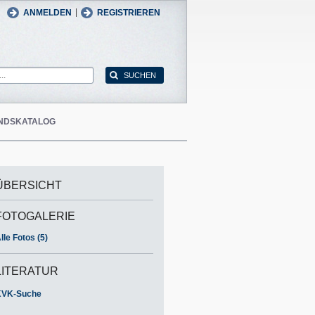
man
English
|
ANMELDEN
REGISTRIEREN
NDSKATALOG
ÜBERSICHT
FOTOGALERIE
lle Fotos (5)
LITERATUR
KVK-Suche