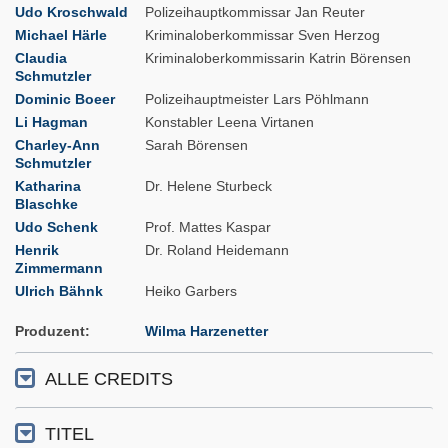
Udo Kroschwald
Polizeihauptkommissar Jan Reuter
Michael Härle
Kriminaloberkommissar Sven Herzog
Claudia
Kriminaloberkommissarin Katrin Börensen
Schmutzler
Dominic Boeer
Polizeihauptmeister Lars Pöhlmann
Li Hagman
Konstabler Leena Virtanen
Charley-Ann
Sarah Börensen
Schmutzler
Katharina
Dr. Helene Sturbeck
Blaschke
Udo Schenk
Prof. Mattes Kaspar
Henrik
Dr. Roland Heidemann
Zimmermann
Ulrich Bähnk
Heiko Garbers
Produzent
Wilma Harzenetter
ALLE CREDITS
TITEL