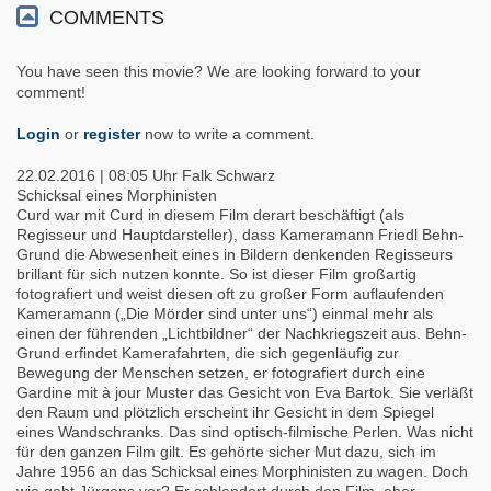
COMMENTS
You have seen this movie? We are looking forward to your
comment!
Login
or
register
now to write a comment.
22.02.2016 | 08:05 Uhr
Falk Schwarz
Schicksal eines Morphinisten
Curd war mit Curd in diesem Film derart beschäftigt (als
Regisseur und Hauptdarsteller), dass Kameramann Friedl Behn-
Grund die Abwesenheit eines in Bildern denkenden Regisseurs
brillant für sich nutzen konnte. So ist dieser Film großartig
fotografiert und weist diesen oft zu großer Form auflaufenden
Kameramann („Die Mörder sind unter uns“) einmal mehr als
einen der führenden „Lichtbildner“ der Nachkriegszeit aus. Behn-
Grund erfindet Kamerafahrten, die sich gegenläufig zur
Bewegung der Menschen setzen, er fotografiert durch eine
Gardine mit à jour Muster das Gesicht von Eva Bartok. Sie verläßt
den Raum und plötzlich erscheint ihr Gesicht in dem Spiegel
eines Wandschranks. Das sind optisch-filmische Perlen. Was nicht
für den ganzen Film gilt. Es gehörte sicher Mut dazu, sich im
Jahre 1956 an das Schicksal eines Morphinisten zu wagen. Doch