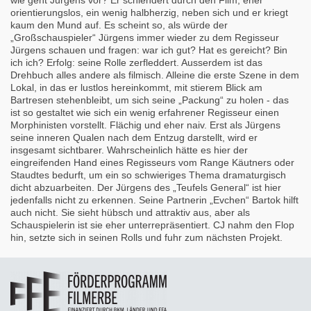
wie geht Jürgens vor? Er schlendert durch den Film, eher
orientierungslos, ein wenig halbherzig, neben sich und er kriegt
kaum den Mund auf. Es scheint so, als würde der
„Großschauspieler“ Jürgens immer wieder zu dem Regisseur
Jürgens schauen und fragen: war ich gut? Hat es gereicht? Bin
ich ich? Erfolg: seine Rolle zerfleddert. Ausserdem ist das
Drehbuch alles andere als filmisch. Alleine die erste Szene in dem
Lokal, in das er lustlos hereinkommt, mit stierem Blick am
Bartresen stehenbleibt, um sich seine „Packung“ zu holen - das
ist so gestaltet wie sich ein wenig erfahrener Regisseur einen
Morphinisten vorstellt. Flächig und eher naiv. Erst als Jürgens
seine inneren Qualen nach dem Entzug darstellt, wird er
insgesamt sichtbarer. Wahrscheinlich hätte es hier der
eingreifenden Hand eines Regisseurs vom Range Käutners oder
Staudtes bedurft, um ein so schwieriges Thema dramaturgisch
dicht abzuarbeiten. Der Jürgens des „Teufels General“ ist hier
jedenfalls nicht zu erkennen. Seine Partnerin „Evchen“ Bartok hilft
auch nicht. Sie sieht hübsch und attraktiv aus, aber als
Schauspielerin ist sie eher unterrepräsentiert. CJ nahm den Flop
hin, setzte sich in seinen Rolls und fuhr zum nächsten Projekt.