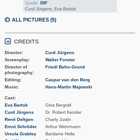
Quelle:
DIF
Curd Jürgens, Eva Bartok
ALL PICTURES (5)
CREDITS
Director
Curd Jürgens
Screenplay
Walter Forster
Director of
Friedl Behn-Grund
photography
Editing
Caspar van den Berg
Music
Hans-Martin Majewski
Cast
Eva Bartok
Gina Bergold
Curd Jürgens
Dr. Robert Kessler
René Deltgen
Charly Justin
Ernst Schröder
Arthur Wehrmann
Ursula Grabley
Bardame Hella