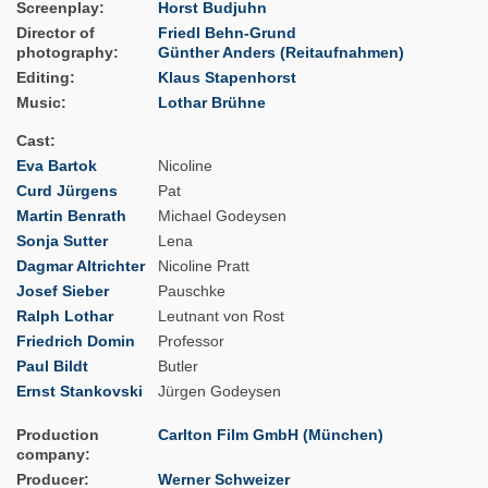
Screenplay
Horst Budjuhn
Director of
Friedl Behn-Grund
photography
Günther Anders (Reitaufnahmen)
Editing
Klaus Stapenhorst
Music
Lothar Brühne
Cast
Eva Bartok
Nicoline
Curd Jürgens
Pat
Martin Benrath
Michael Godeysen
Sonja Sutter
Lena
Dagmar Altrichter
Nicoline Pratt
Josef Sieber
Pauschke
Ralph Lothar
Leutnant von Rost
Friedrich Domin
Professor
Paul Bildt
Butler
Ernst Stankovski
Jürgen Godeysen
Production
Carlton Film GmbH (München)
company
Producer
Werner Schweizer