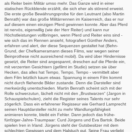
als Reiter beim Militär umso mehr. Das Ganze wird in einer
statischen Rückblende erzählt, die sich eher als störend erweist.
Die erste große Bewährungsprobe für den Leutnant (also Martin
Benrath) war das große Militärrennen im Kaiserreich, das er nur
auf diesem einen einzigen Pferd gewinnen konnte. Aber das Pferd
ist nervös, eigenwillig (wie der Herr Reiter) und kann nur
Höchstleistungen vollbringen, wenn Pferd und Reiter eins sind -
wie sich das im Rennen ansieht, fotografiert Günther Anders,
erfahren und alert, der diese Sequenzen gestaltet hat (Behn-
Grund, der Chefkameramann dieses Films, war wegen seiner
Beinprothese nicht ausreichend mobil). Da wird über Hindernisse
gesetzt, die Reiter sind angespannt, dreschen auf die Pferde ein,
mit verzerrten Gesichtern (gefilmt im Studio) setzen sie über
Hecken, das alles hat Tempo, Tempo, Tempo - vermittelt aber
dem Film letztlich kaum etwas. Spannung in einem Film kommt
nicht durch fliehende Bilder zustande. Denn die Darsteller sind
merkwürdig unentschieden. Martin Benrath scheint sich mit der
Rolle schwerzutun, lächelt nicht mit den „Brustwarzen“ (Jargon in
Schauspielschulen), zieht die Register seines Talents nur sehr
zögerlich. Dass ein erfahrener Regisseur wie Gerhard Lamprecht
seinen Hauptdarsteller nicht zu mehr Wandlungsfähigkeit
animieren konnte, bleibt ein Fehler. Dann jedoch das frühe-
fünfziger-Jahre-Traumpaar: Curd Jürgens und Eva Bartok. Beide
spielen Iren in Irland. Jürgens steht der Gutsbesitzer mit dem
schlechten Gewissen und dem Halstuch gut. Seine Frau verliebt