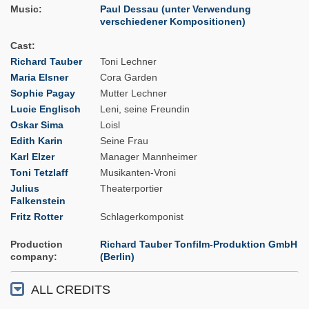
Music
Paul Dessau (unter Verwendung
verschiedener Kompositionen)
Cast
Richard Tauber
Toni Lechner
Maria Elsner
Cora Garden
Sophie Pagay
Mutter Lechner
Lucie Englisch
Leni, seine Freundin
Oskar Sima
Loisl
Edith Karin
Seine Frau
Karl Elzer
Manager Mannheimer
Toni Tetzlaff
Musikanten-Vroni
Julius
Theaterportier
Falkenstein
Fritz Rotter
Schlagerkomponist
Production
Richard Tauber Tonfilm-Produktion GmbH
company
(Berlin)
ALL CREDITS