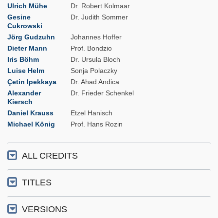
Ulrich Mühe
Dr. Robert Kolmaar
Gesine
Dr. Judith Sommer
Cukrowski
Jörg Gudzuhn
Johannes Hoffer
Dieter Mann
Prof. Bondzio
Iris Böhm
Dr. Ursula Bloch
Luise Helm
Sonja Polaczky
Çetin Ipekkaya
Dr. Ahad Andica
Alexander
Dr. Frieder Schenkel
Kiersch
Daniel Krauss
Etzel Hanisch
Michael König
Prof. Hans Rozin
ALL CREDITS
TITLES
VERSIONS