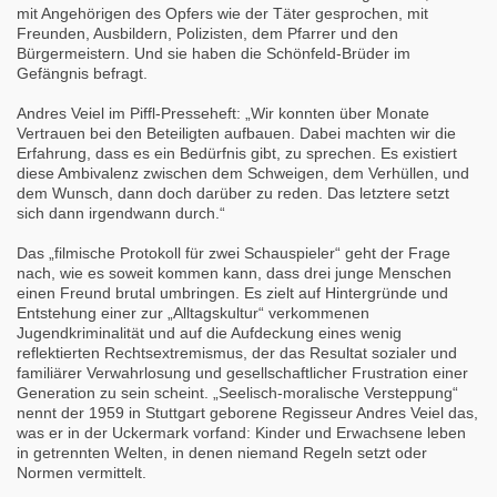
mit Angehörigen des Opfers wie der Täter gesprochen, mit
Freunden, Ausbildern, Polizisten, dem Pfarrer und den
Bürgermeistern. Und sie haben die Schönfeld-Brüder im
Gefängnis befragt.
Andres Veiel im Piffl-Presseheft: „Wir konnten über Monate
Vertrauen bei den Beteiligten aufbauen. Dabei machten wir die
Erfahrung, dass es ein Bedürfnis gibt, zu sprechen. Es existiert
diese Ambivalenz zwischen dem Schweigen, dem Verhüllen, und
dem Wunsch, dann doch darüber zu reden. Das letztere setzt
sich dann irgendwann durch.“
Das „filmische Protokoll für zwei Schauspieler“ geht der Frage
nach, wie es soweit kommen kann, dass drei junge Menschen
einen Freund brutal umbringen. Es zielt auf Hintergründe und
Entstehung einer zur „Alltagskultur“ verkommenen
Jugendkriminalität und auf die Aufdeckung eines wenig
reflektierten Rechtsextremismus, der das Resultat sozialer und
familiärer Verwahrlosung und gesellschaftlicher Frustration einer
Generation zu sein scheint. „Seelisch-moralische Versteppung“
nennt der 1959 in Stuttgart geborene Regisseur Andres Veiel das,
was er in der Uckermark vorfand: Kinder und Erwachsene leben
in getrennten Welten, in denen niemand Regeln setzt oder
Normen vermittelt.