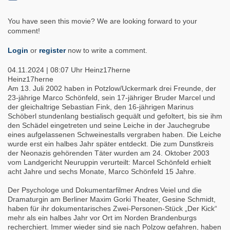
You have seen this movie? We are looking forward to your
comment!
Login
or
register
now to write a comment.
04.11.2024 | 08:07 Uhr
Heinz17herne
Heinz17herne
Am 13. Juli 2002 haben in Potzlow/Uckermark drei Freunde, der
23-jährige Marco Schönfeld, sein 17-jähriger Bruder Marcel und
der gleichaltrige Sebastian Fink, den 16-jährigen Marinus
Schöberl stundenlang bestialisch gequält und gefoltert, bis sie ihm
den Schädel eingetreten und seine Leiche in der Jauchegrube
eines aufgelassenen Schweinestalls vergraben haben. Die Leiche
wurde erst ein halbes Jahr später entdeckt. Die zum Dunstkreis
der Neonazis gehörenden Täter wurden am 24. Oktober 2003
vom Landgericht Neuruppin verurteilt: Marcel Schönfeld erhielt
acht Jahre und sechs Monate, Marco Schönfeld 15 Jahre.
Der Psychologe und Dokumentarfilmer Andres Veiel und die
Dramaturgin am Berliner Maxim Gorki Theater, Gesine Schmidt,
haben für ihr dokumentarisches Zwei-Personen-Stück „Der Kick“
mehr als ein halbes Jahr vor Ort im Norden Brandenburgs
recherchiert. Immer wieder sind sie nach Polzow gefahren, haben