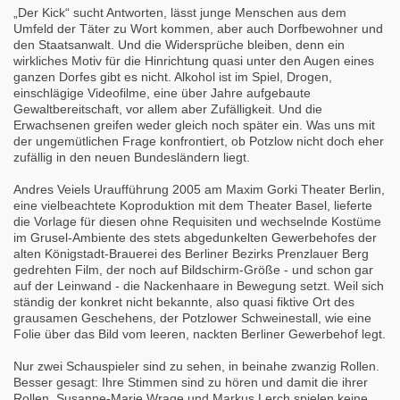
„Der Kick“ sucht Antworten, lässt junge Menschen aus dem
Umfeld der Täter zu Wort kommen, aber auch Dorfbewohner und
den Staatsanwalt. Und die Widersprüche bleiben, denn ein
wirkliches Motiv für die Hinrichtung quasi unter den Augen eines
ganzen Dorfes gibt es nicht. Alkohol ist im Spiel, Drogen,
einschlägige Videofilme, eine über Jahre aufgebaute
Gewaltbereitschaft, vor allem aber Zufälligkeit. Und die
Erwachsenen greifen weder gleich noch später ein. Was uns mit
der ungemütlichen Frage konfrontiert, ob Potzlow nicht doch eher
zufällig in den neuen Bundesländern liegt.
Andres Veiels Uraufführung 2005 am Maxim Gorki Theater Berlin,
eine vielbeachtete Koproduktion mit dem Theater Basel, lieferte
die Vorlage für diesen ohne Requisiten und wechselnde Kostüme
im Grusel-Ambiente des stets abgedunkelten Gewerbehofes der
alten Königstadt-Brauerei des Berliner Bezirks Prenzlauer Berg
gedrehten Film, der noch auf Bildschirm-Größe - und schon gar
auf der Leinwand - die Nackenhaare in Bewegung setzt. Weil sich
ständig der konkret nicht bekannte, also quasi fiktive Ort des
grausamen Geschehens, der Potzlower Schweinestall, wie eine
Folie über das Bild vom leeren, nackten Berliner Gewerbehof legt.
Nur zwei Schauspieler sind zu sehen, in beinahe zwanzig Rollen.
Besser gesagt: Ihre Stimmen sind zu hören und damit die ihrer
Rollen. Susanne-Marie Wrage und Markus Lerch spielen keine