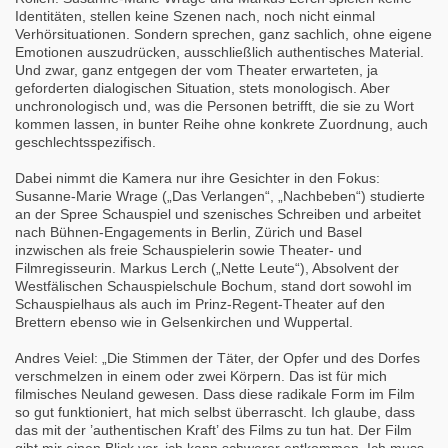
Identitäten, stellen keine Szenen nach, noch nicht einmal
Verhörsituationen. Sondern sprechen, ganz sachlich, ohne eigene
Emotionen auszudrücken, ausschließlich authentisches Material.
Und zwar, ganz entgegen der vom Theater erwarteten, ja
geforderten dialogischen Situation, stets monologisch. Aber
unchronologisch und, was die Personen betrifft, die sie zu Wort
kommen lassen, in bunter Reihe ohne konkrete Zuordnung, auch
geschlechtsspezifisch.
Dabei nimmt die Kamera nur ihre Gesichter in den Fokus:
Susanne-Marie Wrage („Das Verlangen“, „Nachbeben“) studierte
an der Spree Schauspiel und szenisches Schreiben und arbeitet
nach Bühnen-Engagements in Berlin, Zürich und Basel
inzwischen als freie Schauspielerin sowie Theater- und
Filmregisseurin. Markus Lerch („Nette Leute“), Absolvent der
Westfälischen Schauspielschule Bochum, stand dort sowohl im
Schauspielhaus als auch im Prinz-Regent-Theater auf den
Brettern ebenso wie in Gelsenkirchen und Wuppertal.
Andres Veiel: „Die Stimmen der Täter, der Opfer und des Dorfes
verschmelzen in einem oder zwei Körpern. Das ist für mich
filmisches Neuland gewesen. Dass diese radikale Form im Film
so gut funktioniert, hat mich selbst überrascht. Ich glaube, dass
das mit der ’authentischen Kraft’ des Films zu tun hat. Der Film