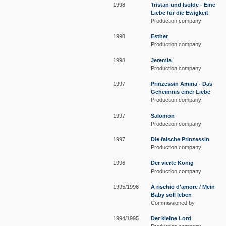
1998
Tristan und Isolde - Eine
Liebe für die Ewigkeit
Production company
1998
Esther
Production company
1998
Jeremia
Production company
1997
Prinzessin Amina - Das
Geheimnis einer Liebe
Production company
1997
Salomon
Production company
1997
Die falsche Prinzessin
Production company
1996
Der vierte König
Production company
1995/1996
A rischio d'amore / Mein
Baby soll leben
Commissioned by
1994/1995
Der kleine Lord