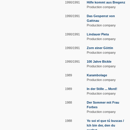
1990/1991
Hilfe kommt aus Bregenz
Production company
1990/1991
Das Gespenst von
Gattnau
Production company
1990/1991
Lindauer Pieta
Production company
1990/1991
Zorn einer Göttin
Production company
1990/1991
100 Jahre Bickle
Production company
1989
Karambolage
Production company
1989
In der Stille ... Mord!
Production company
1988
Der Sommer mit Frau
Forbes
Production company
1988
Yo soi el que tú buscas /
Ich bin der, den du