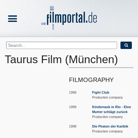
Taurus Film (München)
FILMOGRAPHY
1999
Fight Club
Production company
1999
Kinderraub in Rio - Eine
Mutter schlägt zurück
Production company
1998
Die Piraten der Karibik
Production company