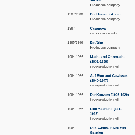
suchst ...
Production company
1987/1988
Der Himmel ist fern
Production company
1987
Casanova
in association with
1985/1986
Entführt
Production company
1984-1986
Macht und Ohnmacht
(1932-1938)
in co-production with
1984-1986
Auf Ehre und Gewissen
(1940-1947)
in co-production with
1984-1986
Der Konzern (1923-1929)
in co-production with
1984-1986
Lieb Vaterland (1911-
1916)
in co-production with
1984
Don Carlos. Infant von
Spanien