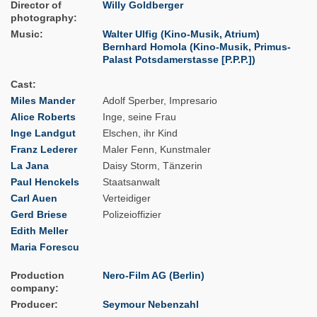
Director of
Willy Goldberger
photography
Music
Walter Ulfig (Kino-Musik, Atrium)
Bernhard Homola (Kino-Musik, Primus-
Palast Potsdamerstasse [P.P.P.])
Cast
Miles Mander
Adolf Sperber, Impresario
Alice Roberts
Inge, seine Frau
Inge Landgut
Elschen, ihr Kind
Franz Lederer
Maler Fenn, Kunstmaler
La Jana
Daisy Storm, Tänzerin
Paul Henckels
Staatsanwalt
Carl Auen
Verteidiger
Gerd Briese
Polizeioffizier
Edith Meller
Maria Forescu
Production
Nero-Film AG (Berlin)
company
Producer
Seymour Nebenzahl