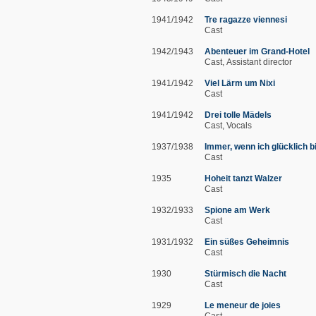
1941/1942
Tre ragazze viennesi
Cast
1942/1943
Abenteuer im Grand-Hotel
Cast
Assistant director
1941/1942
Viel Lärm um Nixi
Cast
1941/1942
Drei tolle Mädels
Cast
Vocals
1937/1938
Immer, wenn ich glücklich b
Cast
1935
Hoheit tanzt Walzer
Cast
1932/1933
Spione am Werk
Cast
1931/1932
Ein süßes Geheimnis
Cast
1930
Stürmisch die Nacht
Cast
1929
Le meneur de joies
Cast