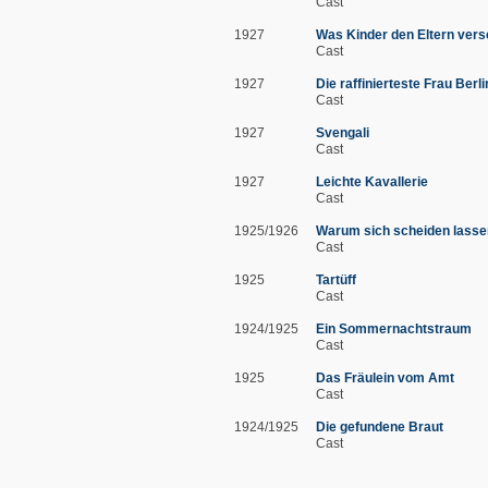
Cast
1927
Was Kinder den Eltern ver
Cast
1927
Die raffinierteste Frau Berl
Cast
1927
Svengali
Cast
1927
Leichte Kavallerie
Cast
1925/1926
Warum sich scheiden lass
Cast
1925
Tartüff
Cast
1924/1925
Ein Sommernachtstraum
Cast
1925
Das Fräulein vom Amt
Cast
1924/1925
Die gefundene Braut
Cast