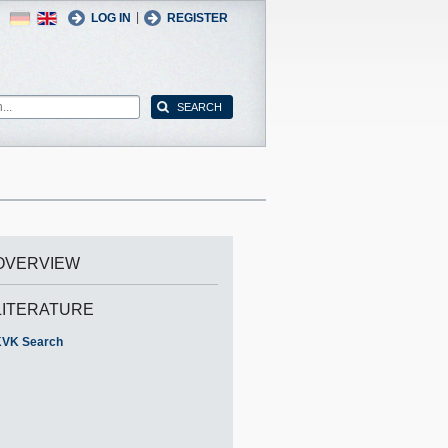
German
English
|
LOG IN
REGISTER
OVERVIEW
LITERATURE
VK Search