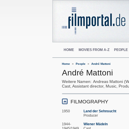
HOME
MOVIES FROM A-Z
PEOPLE
Home
People
André Mattoni
André Mattoni
Weitere Namen
Andreas Mattoni (W
Cast, Assistant director, Music, Prod
FILMOGRAPHY
1950
Land der Sehnsucht
Producer
1944-
Wiener Mädeln
1945/1949
Cast