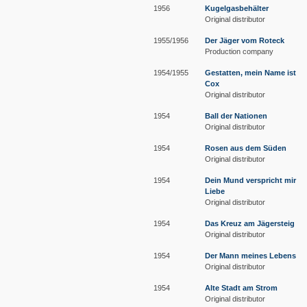
1956
Kugelgasbehälter
Original distributor
1955/1956
Der Jäger vom Roteck
Production company
1954/1955
Gestatten, mein Name ist
Cox
Original distributor
1954
Ball der Nationen
Original distributor
1954
Rosen aus dem Süden
Original distributor
1954
Dein Mund verspricht mir
Liebe
Original distributor
1954
Das Kreuz am Jägersteig
Original distributor
1954
Der Mann meines Lebens
Original distributor
1954
Alte Stadt am Strom
Original distributor