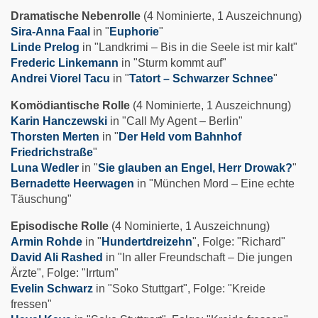
Dramatische Nebenrolle
(4 Nominierte, 1 Auszeichnung)
Sira-Anna Faal
in "
Euphorie
"
Linde Prelog
in "Landkrimi – Bis in die Seele ist mir kalt"
Frederic Linkemann
in "Sturm kommt auf"
Andrei Viorel Tacu
in "
Tatort – Schwarzer Schnee
"
Komödiantische Rolle
(4 Nominierte, 1 Auszeichnung)
Karin Hanczewski
in "Call My Agent – Berlin"
Thorsten Merten
in "
Der Held vom Bahnhof
Friedrichstraße
"
Luna Wedler
in "
Sie glauben an Engel, Herr Drowak?
"
Bernadette Heerwagen
in "München Mord – Eine echte
Täuschung"
Episodische Rolle
(4 Nominierte, 1 Auszeichnung)
Armin Rohde
in "
Hundertdreizehn
", Folge: "Richard"
David Ali Rashed
in "In aller Freundschaft – Die jungen
Ärzte", Folge: "Irrtum"
Evelin Schwarz
in "Soko Stuttgart", Folge: "Kreide
fressen"