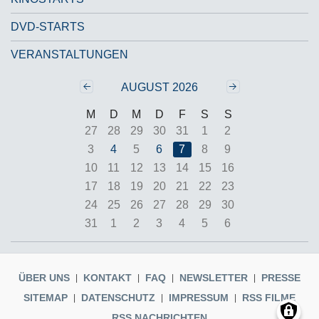
DVD-STARTS
VERANSTALTUNGEN
Zurück
‹‹
Weiter
››
AUGUST 2026
M
D
M
D
F
S
S
27
28
29
30
31
1
2
3
4
5
6
7
8
9
10
11
12
13
14
15
16
17
18
19
20
21
22
23
24
25
26
27
28
29
30
31
1
2
3
4
5
6
ÜBER UNS
KONTAKT
FAQ
NEWSLETTER
PRESSE
SITEMAP
DATENSCHUTZ
IMPRESSUM
RSS FILME
RSS NACHRICHTEN