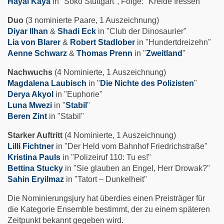
Hayal Kaya
in "Soko Stuttgart", Folge: "Kreide fressen"
Duo
(3 nominierte Paare, 1 Auszeichnung)
Diyar Ilhan
&
Shadi Eck
in "Club der Dinosaurier"
Lia von Blarer
&
Robert Stadlober
in "Hundertdreizehn"
Aenne Schwarz
&
Thomas Prenn
in "
Zweitland
"
Nachwuchs
(4 Nominierte, 1 Auszeichnung)
Magdalena Laubisch
in "
Die Nichte des Polizisten
"
Derya Akyol
in "Euphorie"
Luna Mwezi
in "
Stabil
"
Beren Zint
in "Stabil"
Starker Auftritt
(4 Nominierte, 1 Auszeichnung)
Lilli Fichtner
in "Der Held vom Bahnhof Friedrichstraße"
Kristina Pauls
in "Polizeiruf 110: Tu es!"
Bettina Stucky
in "Sie glauben an Engel, Herr Drowak?"
Sahin Eryilmaz
in "Tatort – Dunkelheit"
Die Nominierungsjury hat überdies einen Preisträger für
die Kategorie Ensemble bestimmt, der zu einem späteren
Zeitpunkt bekannt gegeben wird.